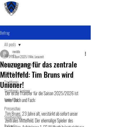
#wirunioner
Beitrag
All posts
mroldo
All posts
3. Juni 2025
1 Min. Lesezeit
Neuzugang für das zentrale
Fußball SeniorenInnen
Mittelfeld: Tim Bruns wird
Fußball Junioner
Unioner!
Tischtennis
Tischtennis Junioner
Der erste Transfer für die Saison 2025/2026 ist 
News Feed
unter Dach und Fach:
Presseschau
Tim Bruns, 23 Jahre alt, verstärkt ab sofort unser 
Spielberichte
zentrales Mittelfeld. Der ehemalige Spieler des 
Podcast