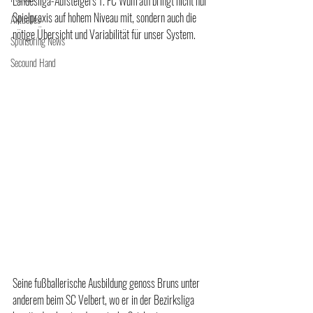
Landesliga-Aufsteigers 1. FC Wülfrath bringt nicht nur 
Spielpraxis auf hohem Niveau mit, sondern auch die 
Aktuelles
nötige Übersicht und Variabilität für unser System.
Sponsoring News
Secound Hand
Seine fußballerische Ausbildung genoss Bruns unter 
anderem beim SC Velbert, wo er in der Bezirksliga 