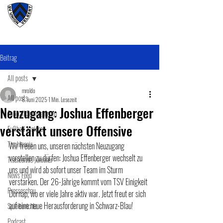
#wirunioner
Beitrag
All posts
mroldo
All posts
8. Juni 2025
1 Min. Lesezeit
Neuzugang: Joshua Effenberger
Fußball SeniorenInnen
verstärkt unsere Offensive
Fußball Junioner
Tischtennis
Wir freuen uns, unseren nächsten Neuzugang 
vorstellen zu dürfen: Joshua Effenberger wechselt zu 
Tischtennis Junioner
uns und wird ab sofort unser Team im Sturm 
News Feed
verstärken. Der 26-Jährige kommt vom TSV Einigkeit 
Presseschau
Dornap, wo er viele Jahre aktiv war. Jetzt freut er sich 
auf eine neue Herausforderung in Schwarz-Blau!
Spielberichte
Podcast