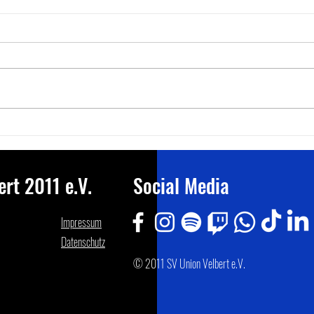
Tisch
reich
SV Union Velbert verliert mit 3:6 beim TTC
Fortuna Passau Beide Mannschaften konn
nicht i
Gastgeb
Tischtennis: SV Union Velbert II
Kim zwe
übernimmt die Tabellenführung in
Liga drei
rt 2011 e.V.
Social Media
Impressum
Datenschutz
© 2011 SV Union Velbert e.V.