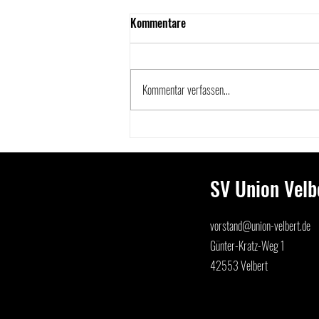
Kommentare
Kommentar verfassen...
U 21 – Europameisterschaften in
Cluj-Napoca (Rumänien) - Wim
Verdonschot gewinnt drei
SV Union Velbe
Medaillen
vorstand@union-velbert.de
Günter-Kratz-Weg 1
42553 Velbert