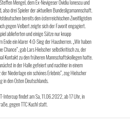
 Steffen Mengel, dem Ex-Nevigeser Ovidiu Ionescu und 
, also drei Spieler der aktuellen Bundesligamannschaft.
Ostdeutschen bereits den österreichischen Zweitligisten 
uch gegen Velbert zeigte sich der Favorit engagiert. 
piel ablieferten und einige Sätze nur knapp 
m Ende ein klarer 4:0-Sieg der Hausherren. „Wir haben 
ne Chance“, gab Lars Hielscher selbstkritisch zu, der 
mal Kontakt zu den früheren Mannschaftskollegen hatte. 
nächst in der Halle gefeiert und nachher in einem 
 der Niederlage ein schönes Erlebnis“, zog Hielscher 
lug in den Osten Deutschlands.
-Intercup findet am Sa, 11.06.2022, ab 17 Uhr, in 
traße, gegen TTC Kuchl statt.