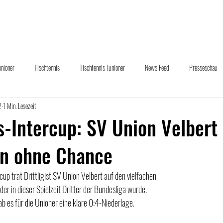
uelles
Abteilungen
Sponsoring
Downloads
Übe
unioner
Tischtennis
Tischtennis Junioner
News Feed
Presseschau
2
1 Min. Lesezeit
und Hand
s-Intercup: SV Union Velbert 
n ohne Chance
p trat Drittligist SV Union Velbert auf den vielfachen 
er in dieser Spielzeit Dritter der Bundesliga wurde. 
ab es für die Unioner eine klare 0:4-Niederlage.