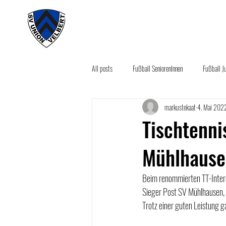
#wirunioner
Akt
All posts
Fußball SeniorenInnen
Fußball J
markustekaat
4. Mai 202
Aktuelles
Sponsoring News
Seco
Tischtenni
Mühlhause
Beim renommierten TT-Intercu
Sieger Post SV Mühlhausen, d
Trotz einer guten Leistung g