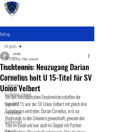
#wirunioner
Beitrag
All posts
mroldo
All posts
2. Feb.
1 Min. Lesezeit
Tischtennis: Neuzugang Darian
Fußball SeniorenInnen
Cornelius holt U 15-Titel für SV
Fußball Junioner
Union Velbert
Tischtennis
Tischtennis Junioner
Bei den Westdeutschen Einzelmeisterschaften der 
News Feed
Jugend U 15 war der SV Union Velbert mit gleich drei 
Teilnehmern vertreten. Darian Cornelius, erst zur 
Presseschau
Rückrunde zu den Unionern gewechselt, gewann den 
Spielberichte
Titel im Einzel und war auch im Doppel mit Partner 
Podcast