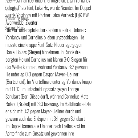
Adam Dahhan (Derendorf) erfolgreich. Eitan Yordanov 
belegte Platz fünf, Luka He, wurde Neunter. Im Doppel 
Aktuelles
wurde Yordanov mit Partner Falco Vorbeck (DJK BW 
Sponsoring News
Avenwedde) Zweiter.
Secound Hand
Die Vorrundenspiele überstanden alle drei Unioner: 
Yordanov und Cornelius blieben ungeschlagen, He 
musste eine knappe Fünf-Satz-Niederlage gegen 
Daniel Balazs (Siegen) hinnehmen. In Runde drei 
sorgten He und Cornelius mit klaren 3:0-Siegen für 
das Weiterkommen, während Yordanov 3:2 gewann. 
He unterlag 0:3 gegen Caspar Mayer-Uellner 
(Burtscheid). Im Viertelfinale unterlag Yordanov knapp 
mit 11:13 im Entscheidungssatz gegen Thorge 
Schubart (Bor. Düsseldorf), während Cornelius Mats 
Roland (Brakel) mit 3:0 bezwang. Im Halbfinale setzte 
er sich mit 3:2 gegen Mayer-Uellner durch und 
gewann auch das Endspiel mit 3:1 gegen Schubart.
Im Doppel kamen alle Unioner nach Freilos erst im 
Achtelfinale zum Einsatz und gewannen ihre 