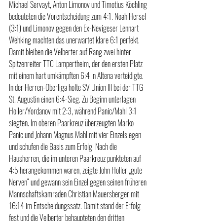
Michael Servayt, Anton Limonov und Timotius Köchling 
bedeuteten die Vorentscheidung zum 4:1. Noah Hersel 
(3:1) und Limonov gegen den Ex-Nevigeser Lennart 
Wehking machten das unerwartet klare 6:1 perfekt. 
Damit bleiben die Velberter auf Rang zwei hinter 
Spitzenreiter TTC Lampertheim, der den ersten Platz 
mit einem hart umkämpften 6:4 in Altena verteidigte.
In der Herren-Oberliga holte SV Union III bei der TTG 
St. Augustin einen 6:4-Sieg. Zu Beginn unterlagen 
Holler/Yordanov mit 2:3, während Panic/Mahl 3:1 
siegten. Im oberen Paarkreuz überzeugten Marko 
Panic und Johann Magnus Mahl mit vier Einzelsiegen 
und schufen die Basis zum Erfolg. Nach die 
Hausherren, die im unteren Paarkreuz punkteten auf 
4:5 herangekommen waren, zeigte John Holler „gute 
Nerven“ und gewann sein Einzel gegen seinen früheren 
Mannschaftskamraden Christian Mauersberger mit 
16:14 im Entscheidungssatz. Damit stand der Erfolg 
fest und die Velberter behaupteten den dritten 