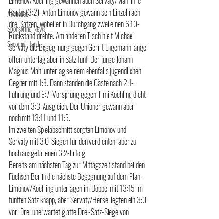
Limonov/Köchling gewannen auch Servaty/Mahl ihre 
Partie (3:2). Anton Limonov gewann sein Einzel nach 
Aktuelles
drei Sätzen, wobei er in Durchgang zwei einen 6:10-
Sponsoring News
Rückstand drehte. Am anderen Tisch hielt Michael 
Secound Hand
Servaty die Begeg-nung gegen Gerrit Engemann lange 
offen, unterlag aber in Satz fünf. Der junge Johann 
Magnus Mahl unterlag seinem ebenfalls jugendlichen 
Gegner mit 1:3. Dann standen die Gäste nach 2:1-
Führung und 9:7-Vorsprung gegen Timi Köchling dicht 
vor dem 3:3-Ausgleich. Der Unioner gewann aber 
noch mit 13:11 und 11:5.
Im zweiten Spielabschnitt sorgten Limonov und 
Servaty mit 3:0-Siegen für den verdienten, aber zu 
hoch ausgefallenen 6:2-Erfolg.
Bereits am nächsten Tag zur Mittagszeit stand bei den 
Füchsen Berlin die nächste Begegnung auf dem Plan. 
Limonov/Köchling unterlagen im Doppel mit 13:15 im 
fünften Satz knapp, aber Servaty/Hersel legten ein 3:0 
vor. Drei unerwartet glatte Drei-Satz-Siege von 