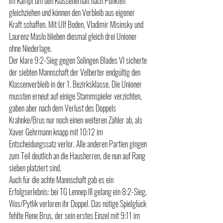
im Kampf um den Klassenerhalt nach Punkten 
gleichziehen und können den Verbleib aus eigener 
Kraft schaffen. Mit Ulf Boden, Vladimir Misinsky und 
Laurenz Maslo blieben diesmal gleich drei Unioner 
ohne Niederlage.
Der klare 9:2-Sieg gegen Solingen Blades VI sicherte 
der siebten Mannschaft der Velberter endgültig den 
Klassenverbleib in der 1. Bezirksklasse. Die Unioner 
mussten erneut auf einige Stammspieler verzichten, 
gaben aber nach dem Verlust des Doppels 
Krahnke/Brus nur noch einen weiteren Zähler ab, als 
Xaver Gehrmann knapp mit 10:12 im 
Entscheidungssatz verlor. Alle anderen Partien gingen 
zum Teil deutlich an die Hausherren, die nun auf Rang 
sieben platziert sind.
Auch für die achte Mannschaft gab es ein 
Erfolgserlebnis: bei TG Lennep III gelang ein 8:2-Sieg, 
Wos/Pytlik verloren ihr Doppel. Das nötige Spielglück 
fehlte Rene Brus, der sein erstes Einzel mit 9:11 im 