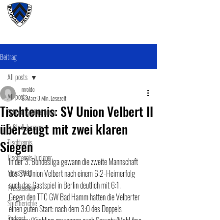
#wirunioner
Beitrag
All posts
mroldo
All posts
9. März
3 Min. Lesezeit
Tischtennis: SV Union Velbert II
Fußball SeniorenInnen
überzeugt mit zwei klaren
Fußball Junioner
Siegen
Tischtennis
Tischtennis Junioner
In der 3. Bundesliga gewann die zweite Mannschaft 
News Feed
des SV Union Velbert nach einem 6:2-Heimerfolg 
auch das Gastspiel in Berlin deutlich mit 6:1.
Presseschau
Gegen den TTC GW Bad Hamm hatten die Velberter 
Spielberichte
einen guten Start: nach dem 3:0 des Doppels 
Podcast