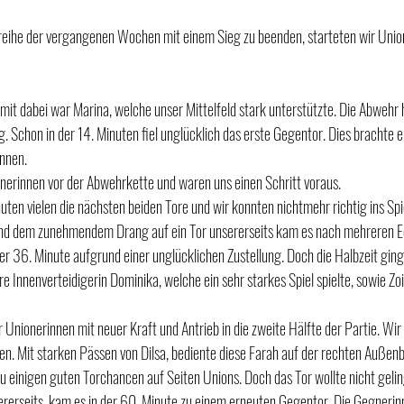
reihe der vergangenen Wochen mit einem Sieg zu beenden, starteten wir Union
it dabei war Marina, welche unser Mittelfeld stark unterstützte. Die Abwehr h
ig. Schon in der 14. Minuten fiel unglücklich das erste Gegentor. Dies brachte e
nnen. 
nerinnen vor der Abwehrkette und waren uns einen Schritt voraus. 
ten vielen die nächsten beiden Tore und wir konnten nichtmehr richtig ins Spie
nd dem zunehmendem Drang auf ein Tor unsererseits kam es nach mehreren E
er 36. Minute aufgrund einer unglücklichen Zustellung. Doch die Halbzeit ging 
e Innenverteidigerin Dominika, welche ein sehr starkes Spiel spielte, sowie Zoi
 Unionerinnen mit neuer Kraft und Antrieb in die zweite Hälfte der Partie. Wir
ufen. Mit starken Pässen von Dilsa, bediente diese Farah auf der rechten Außen
u einigen guten Torchancen auf Seiten Unions. Doch das Tor wollte nicht gelin
ererseits, kam es in der 60. Minute zu einem erneuten Gegentor. Die Gegnerinn