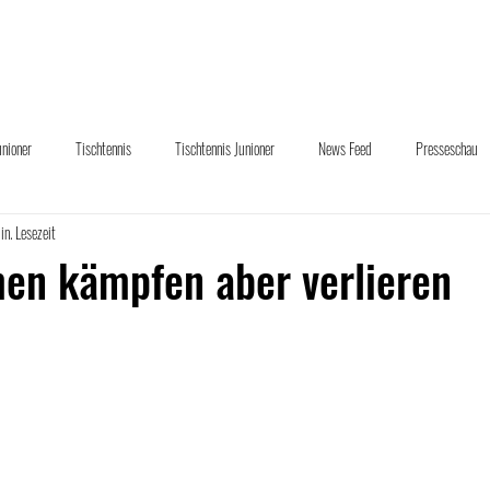
uelles
Abteilungen
Sponsoring
Downloads
Übe
unioner
Tischtennis
Tischtennis Junioner
News Feed
Presseschau
in. Lesezeit
und Hand
en kämpfen aber verlieren