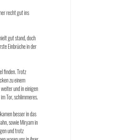
er recht gut ins 
ielt gut stand, doch 
rste Einbrüche in der 
l finden. Trotz 
cken zu einem 
weiter und in einigen 
 im Tor, schlimmeres. 
 kamen besser in das 
bahn, sowie Miryam in 
gen und trotz 
en waren uns in ihrer 