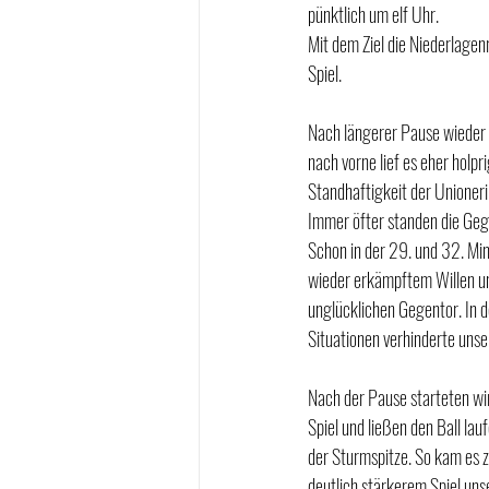
pünktlich um elf Uhr. 
Mit dem Ziel die Niederlagen
Spiel. 
Nach längerer Pause wieder m
nach vorne lief es eher holpr
Standhaftigkeit der Unioneri
Immer öfter standen die Geg
Schon in der 29. und 32. Minu
wieder erkämpftem Willen u
unglücklichen Gegentor. In d
Situationen verhinderte unser
Nach der Pause starteten wir
Spiel und ließen den Ball la
der Sturmspitze. So kam es z
deutlich stärkerem Spiel uns