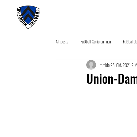
#wirunioner
Akt
All posts
Fußball SeniorenInnen
Fußball J
mroldo
25. Okt. 2021
2 M
Aktuelles
Sponsoring News
Seco
Union-Dam