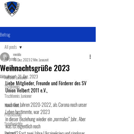
#wirunioner
Beitrag
All posts
mroldo
All posts
19. Dez. 2023
2 Min. Lesezeit
Weihnachtsgrüße 2023
Fußball SeniorenInnen
Aktualisiert:
21. Dez. 2023
Fußball Junioner
Liebe Mitglieder, Freunde und Förderer des SV 
Tischtennis
Union Velbert 2011 e.V.,
Tischtennis Junioner
nach den Jahren 2020-2022, als Corona noch unser 
News Feed
Leben bestimmte, war 2023
Presseschau
in dieser Beziehung wieder ein „normales“ Jahr. Aber 
Spielberichte
was ist eigentlich noch
Podcast
normal? Fast zwei Jahre Ukrainekrieg und sinnloser 