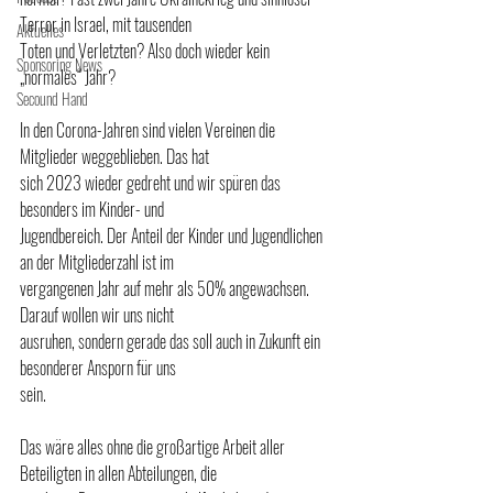
Terror in Israel, mit tausenden
Aktuelles
Toten und Verletzten? Also doch wieder kein 
Sponsoring News
„normales“ Jahr?
Secound Hand
In den Corona-Jahren sind vielen Vereinen die 
Mitglieder weggeblieben. Das hat
sich 2023 wieder gedreht und wir spüren das 
besonders im Kinder- und
Jugendbereich. Der Anteil der Kinder und Jugendlichen 
an der Mitgliederzahl ist im
vergangenen Jahr auf mehr als 50% angewachsen. 
Darauf wollen wir uns nicht
ausruhen, sondern gerade das soll auch in Zukunft ein 
besonderer Ansporn für uns
sein.
Das wäre alles ohne die großartige Arbeit aller 
Beteiligten in allen Abteilungen, die