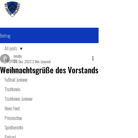
#wirunioner
Beitrag
All posts
mroldo
All posts
20. Dez. 2022
2 Min. Lesezeit
Weihnachtsgrüße des Vorstands
Fußball SeniorenInnen
Fußball Junioner
Tischtennis
Tischtennis Junioner
News Feed
Presseschau
Spielberichte
Podcast