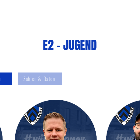
uelles
Abteilungen
Sponsoring
Downloads
Übe
E2 - JUGEND
m
Zahlen & Daten