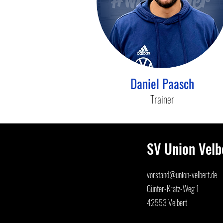
Daniel Paasch
Trainer
SV Union Velbe
vorstand@union-velbert.de
Günter-Kratz-Weg 1
42553 Velbert