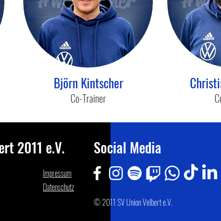
Björn Kintscher
Christ
Co-Trainer
C
rt 2011 e.V.
Social Media
Impressum
Datenschutz
© 2011 SV Union Velbert e.V.