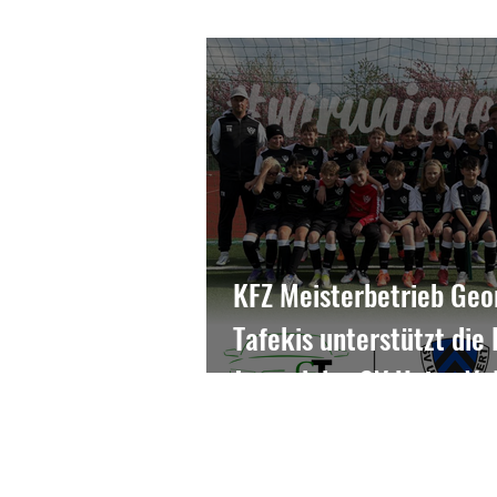
KFZ Meisterbetrieb Geo
Tafekis unterstützt die 
Jugend des SV Union Ve
mit neuem Trikotsatz