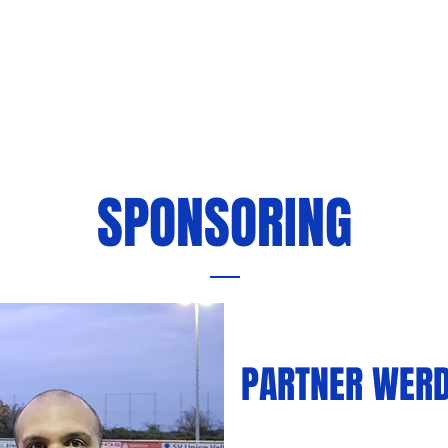
uelles
Abteilungen
Sponsoring
Downloads
Übe
SPONSORING
PARTNER WER