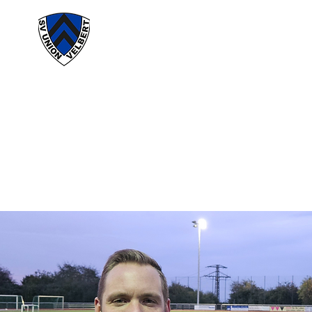
#wirunioner
Akt