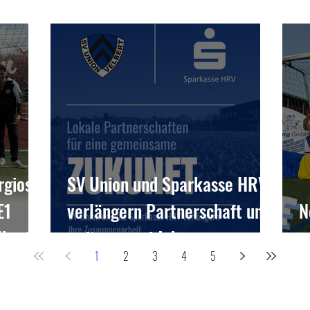
rgios
SV Union und Sparkasse HRV
E1
verlängern Partnerschaft um
N
lbert
weitere zwei Jahre
a
1
2
3
4
5