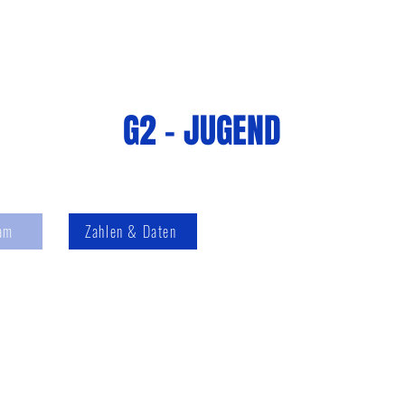
uelles
Abteilungen
Sponsoring
Downloads
Übe
G2 - JUGEND
am
Zahlen & Daten