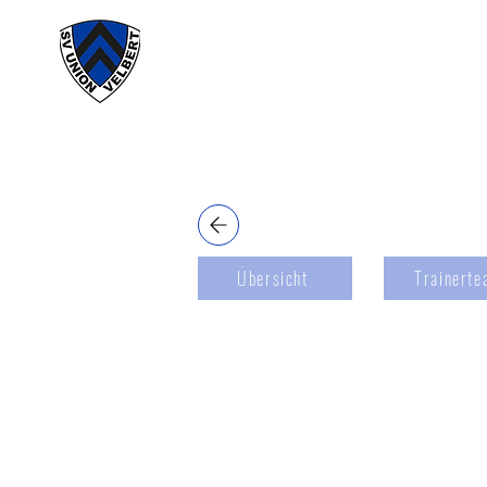
#wirunioner
Akt
Übersicht
Trainerte