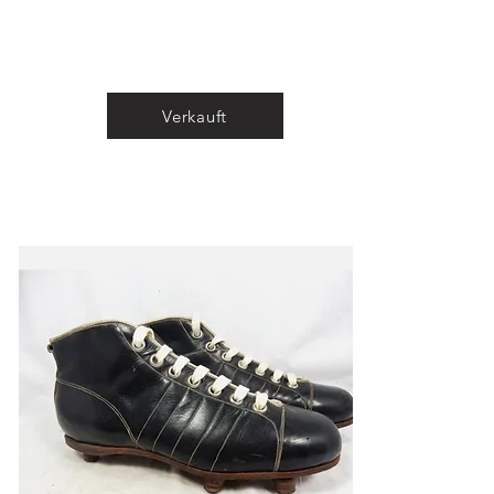
0151691213
Tel.
Verkauft