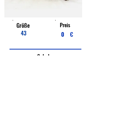
Preis
Größe
43
0
€
Schuhe
Kaum getragen, fast neu