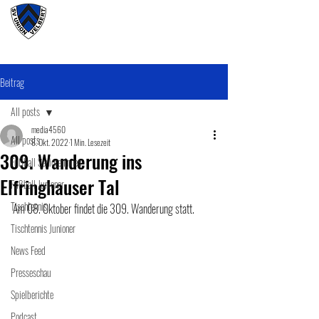
#wirunioner
Beitrag
All posts
media4560
All posts
8. Okt. 2022
1 Min. Lesezeit
309. Wanderung ins
Fußball SeniorenInnen
Elfringhauser Tal
Fußball Junioner
Tischtennis
Am 08. Oktober findet die 309. Wanderung statt. 
Tischtennis Junioner
News Feed
Presseschau
Spielberichte
Podcast