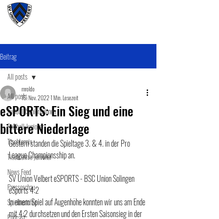
#wirunioner
Beitrag
All posts
mroldo
All posts
15. Nov. 2022
1 Min. Lesezeit
eSPORTS: Ein Sieg und eine
Fußball SeniorenInnen
bittere Niederlage
Fußball Junioner
Tischtennis
Gestern standen die Spieltage 3. & 4. in der Pro 
League Championsship an.
Tischtennis Junioner
News Feed
SV Union Velbert eSPORTS - BSC Union Solingen 
Presseschau
eSports 4:2
In einem Spiel auf Augenhöhe konnten wir uns am Ende 
Spielberichte
mit 4:2 durchsetzen und den Ersten Saisonsieg in der 
Podcast