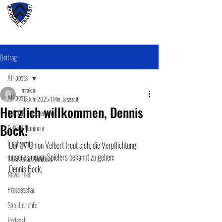
#wirunioner
Beitrag
All posts
mroldo
All posts
18. Juni 2025
1 Min. Lesezeit
Herzlich willkommen, Dennis
Fußball SeniorenInnen
Bock!
Fußball Junioner
Tischtennis
Der SV Union Velbert freut sich, die Verpflichtung 
unseres neuen Spielers bekannt zu geben: 
Tischtennis Junioner
Dennis Bock. 
News Feed
Presseschau
Spielberichte
Podcast