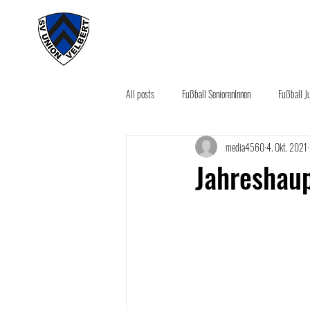
#wirunioner
Akt
All posts
Fußball SeniorenInnen
Fußball J
media4560
4. Okt. 2021
Aktuelles
Sponsoring News
Seco
Jahreshaup