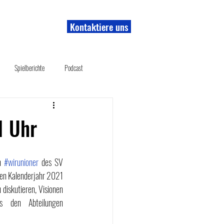
Kontaktiere uns
r uns
Shop
Spielberichte
Podcast
1 Uhr
n 
#wirunioner
 des SV 
den Kalenderjahr 2021 
iskutieren, Visionen 
s den Abteilungen 