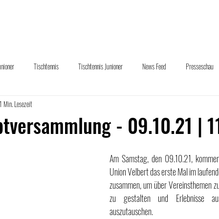
uelles
Abteilungen
Sponsoring
Downloads
Übe
unioner
Tischtennis
Tischtennis Junioner
News Feed
Presseschau
1 Min. Lesezeit
und Hand
tversammlung - 09.10.21 | 1
Am Samstag, den 09.10.21, komme
Union Velbert das erste Mal im laufen
zusammen, um über Vereinsthemen zu d
zu gestalten und Erlebnisse au
auszutauschen.