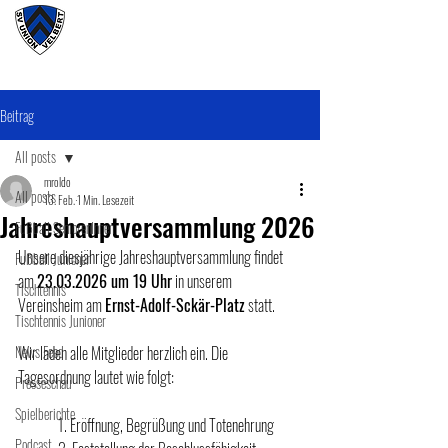
#wirunioner
Beitrag
All posts
mroldo
All posts
13. Feb.
1 Min. Lesezeit
Jahreshauptversammlung 2026
Fußball SeniorenInnen
Unsere diesjährige Jahreshauptversammlung findet 
Fußball Junioner
am 
23.03.2026 um 19 Uhr
 in unserem 
Tischtennis
Vereinsheim am 
Ernst-Adolf-Sckär-Platz
 statt.
Tischtennis Junioner
News Feed
Wir laden alle Mitglieder herzlich ein. Die 
Tagesordnung lautet wie folgt:
Presseschau
Spielberichte
	1. Eröffnung, Begrüßung und Totenehrung
Podcast