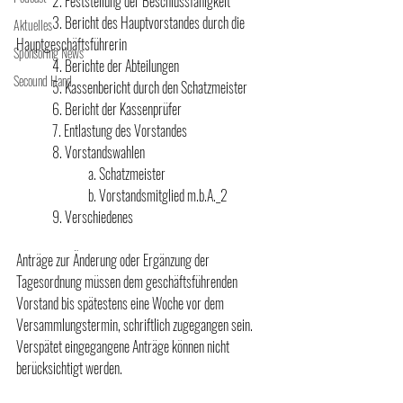
	2. Feststellung der Beschlussfähigkeit
	3. Bericht des Hauptvorstandes durch die 
Aktuelles
Hauptgeschäftsführerin
Sponsoring News
	4. Berichte der Abteilungen
Secound Hand
	5. Kassenbericht durch den Schatzmeister
	6. Bericht der Kassenprüfer
	7. Entlastung des Vorstandes
	8. Vorstandswahlen
		a. Schatzmeister
		b. Vorstandsmitglied m.b.A._2
	9. Verschiedenes
Anträge zur Änderung oder Ergänzung der 
Tagesordnung müssen dem geschäftsführenden 
Vorstand bis spätestens eine Woche vor dem 
Versammlungstermin, schriftlich zugegangen sein. 
Verspätet eingegangene Anträge können nicht 
berücksichtigt werden.