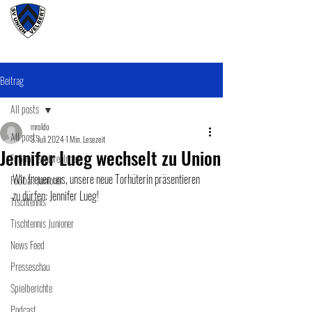
#wirunioner
Beitrag
All posts
mroldo
All posts
3. Juli 2024
1 Min. Lesezeit
Jennifer Lueg wechselt zu Union
Fußball SeniorenInnen
Wir freuen uns, unsere neue Torhüterin präsentieren 
Fußball Junioner
zu dürfen: Jennifer Lueg!
Tischtennis
Tischtennis Junioner
News Feed
Presseschau
Spielberichte
Podcast