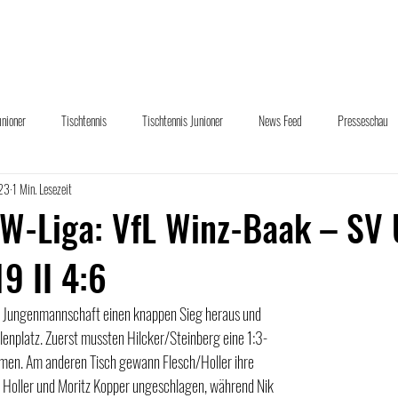
uelles
Abteilungen
Sponsoring
Downloads
Übe
unioner
Tischtennis
Tischtennis Junioner
News Feed
Presseschau
023
1 Min. Lesezeit
und Hand
W-Liga: VfL Winz-Baak – SV 
9 II 4:6
te Jungenmannschaft einen knappen Sieg heraus und 
llenplatz. Zuerst mussten Hilcker/Steinberg eine 1:3-
men. Am anderen Tisch gewann Flesch/Holler ihre 
hn Holler und Moritz Kopper ungeschlagen, während Nik 