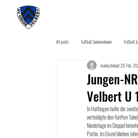
#wirunioner
Akt
All posts
Fußball SeniorenInnen
Fußball J
markustekaat
28. Feb. 2
Aktuelles
Sponsoring News
Seco
Jungen-NR
Velbert U 1
In Hattingen holte die zwei
verteidigte den fünften Tabe
Niederlage im Doppel hinneh
Partie. Im Einzel blieben Jo