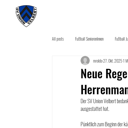
#wirunioner
Akt
All posts
Fußball SeniorenInnen
Fußball J
mroldo
27. Okt. 2025
1 M
Aktuelles
Sponsoring News
Seco
Neue Regen
Herrenman
Der SV Union Velbert bedankt
ausgestattet hat.
Pünktlich zum Beginn der käl