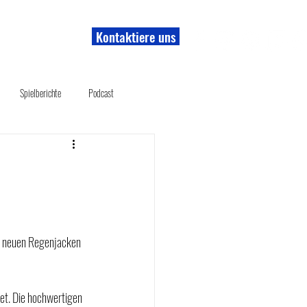
Kontaktiere uns
r uns
Shop
Spielberichte
Podcast
it neuen Regenjacken 
tet. Die hochwertigen 