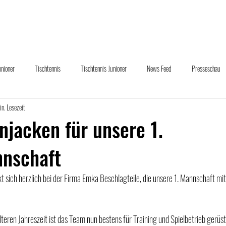
uelles
Abteilungen
Sponsoring
Downloads
Übe
unioner
Tischtennis
Tischtennis Junioner
News Feed
Presseschau
in. Lesezeit
und Hand
jacken für unsere 1.
nschaft
 sich herzlich bei der Firma Emka Beschlagteile, die unsere 1. Mannschaft m
teren Jahreszeit ist das Team nun bestens für Training und Spielbetrieb gerüs