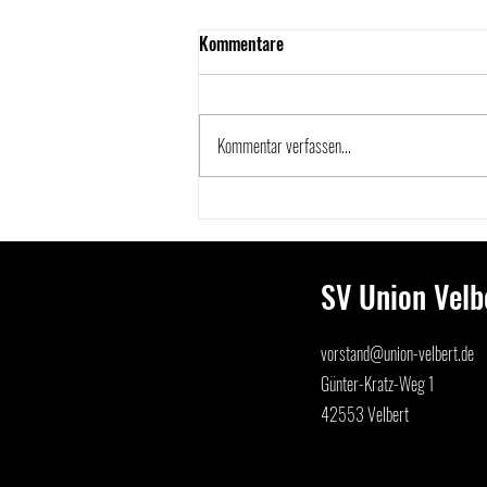
Kommentare
Kommentar verfassen...
Pascal Sailer kehrt als Cheftrainer
der zweiten Mannschaft zum SV
Union Velbert zurück
SV Union Velbe
vorstand@union-velbert.de
Günter-Kratz-Weg 1
42553 Velbert