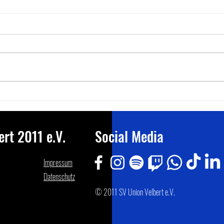
Willkommen, Ibo!
TT: B
Deut
Manns
rt 2011 e.V.
Social Media
Impressum
Datenschutz
© 2011 SV Union Velbert e.V.