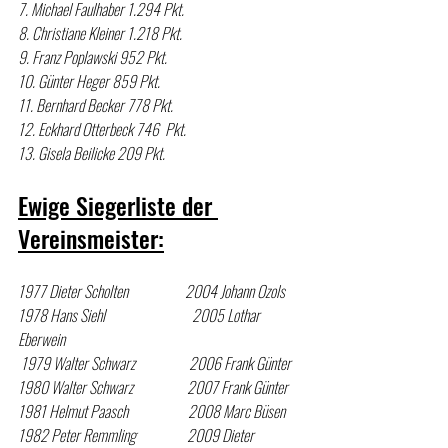
7. Michael Faulhaber 1.294 Pkt.   
8. Christiane Kleiner 1.218 Pkt.    
9. Franz Poplawski 952 Pkt.​    
10. Günter Heger 859 Pkt.​           
11. Bernhard Becker 778 Pkt.​   
12. Eckhard Otterbeck 746  Pkt.
13. Gisela Beilicke 209 Pkt.​  
Ewige Siegerliste der 
Vereinsmeister:
1977 Dieter Scholten                   2004 Johann Ozols​    
1978 Hans Siehl                             2005 Lothar 
Eberwein​  
 1979 Walter Schwarz                  2006 Frank Günter​  
1980 Walter Schwarz                  2007 Frank Günter  
1981 Helmut Paasch                    2008 Marc Büsen  
1982 Peter Remmling                 2009 Dieter 