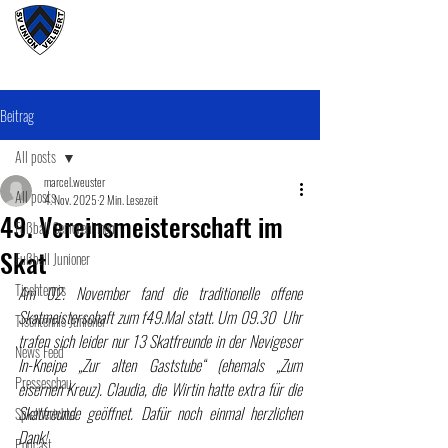
#wirunioner
Beitrag
All posts
marcel.weuster
All posts
4. Nov. 2025
2 Min. Lesezeit
49. Vereinsmeisterschaft im
Fußball SeniorenInnen
Skat
Fußball Junioner
Tischtennis
Am 02. November fand die traditionelle offene 
Skatmeisterschaft zum f49.Mal statt. Um 09.30  Uhr 
Tischtennis Junioner
trafen sich leider nur 13 Skatfreunde in der Nevigeser 
News Feed
In-Kneipe „Zur alten Gaststube“ (ehemals „Zum 
Presseschau
eisernen Kreuz). Claudia, die Wirtin hatte extra für die 
Skatfreunde geöffnet. Dafür noch einmal herzlichen 
Spielberichte
Dank!
Podcast