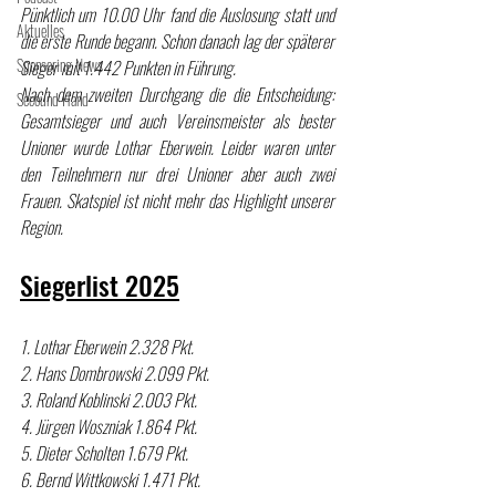
Pünktlich um 10.00 Uhr fand die Auslosung statt und 
Aktuelles
die erste Runde begann. Schon danach lag der späterer 
Sponsoring News
Sieger mit 1.442 Punkten in Führung.
Nach dem zweiten Durchgang die die Entscheidung: 
Secound Hand
Gesamtsieger und auch Vereinsmeister als bester 
Unioner wurde Lothar Eberwein. Leider waren unter 
den Teilnehmern nur drei Unioner aber auch zwei 
Frauen. Skatspiel ist nicht mehr das Highlight unserer 
Region.
Siegerlist 2025
1. Lothar Eberwein 2.328 Pkt.​  
2. Hans Dombrowski 2.099 Pkt.   
3. Roland Koblinski 2.003 Pkt.​    
4. Jürgen Woszniak 1.864 Pkt.​    
5. Dieter Scholten 1.679 Pkt.​    
6. Bernd Wittkowski 1.471 Pkt.​    