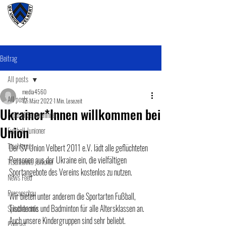
#wirunioner
Beitrag
All posts
media4560
All posts
12. März 2022
1 Min. Lesezeit
Ukrainer*Innen willkommen bei
Fußball SeniorenInnen
Union
Fußball Junioner
Tischtennis
Der SV Union Velbert 2011 e.V. lädt alle geflüchteten 
Personen aus der Ukraine ein, die vielfältigen 
Tischtennis Junioner
Sportangebote des Vereins kostenlos zu nutzen. 
News Feed
Presseschau
Wir bieten unter anderem die Sportarten Fußball, 
Tischtennis und Badminton für alle Altersklassen an. 
Spielberichte
Auch unsere Kindergruppen sind sehr beliebt.
Podcast