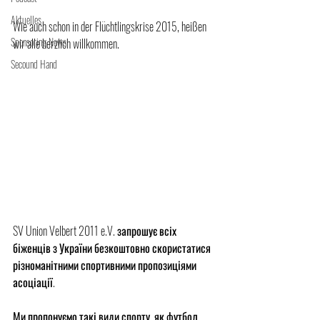
Aktuelles
Wie auch schon in der Flüchtlingskrise 2015, heißen 
Sponsoring News
wir alle herzlich willkommen.
Secound Hand
SV Union Velbert 2011 e.V. запрошує всіх 
біженців з України безкоштовно скористатися 
різноманітними спортивними пропозиціями 
асоціації.
Ми пропонуємо такі види спорту, як футбол, 