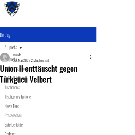
#wirunioner
Beitrag
All posts
mroldo
All posts
23. Mai 2022
2 Min. Lesezeit
Union II enttäuscht gegen
Fußball SeniorenInnen
Türkgücü Velbert
Fußball Junioner
Tischtennis
Tischtennis Junioner
News Feed
Presseschau
Spielberichte
Podcast