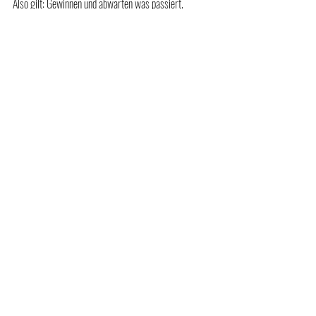
Also gilt: Gewinnen und abwarten was passiert.
Fußball SeniorenInnen
Spielberichte
Aktuelle Beiträge
Alle ansehen