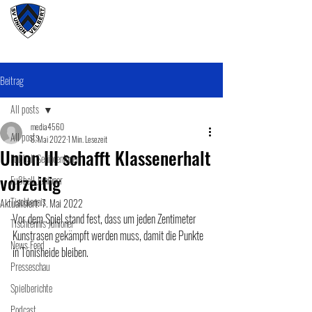
#wirunioner
Beitrag
All posts
media4560
All posts
6. Mai 2022
1 Min. Lesezeit
Union III schafft Klassenerhalt
Fußball SeniorenInnen
vorzeitig
Fußball Junioner
Tischtennis
Aktualisiert:
7. Mai 2022
Vor dem Spiel stand fest, dass um jeden Zentimeter 
Tischtennis Junioner
Kunstrasen gekämpft werden muss, damit die Punkte 
News Feed
in Tönisheide bleiben. 
Presseschau
Spielberichte
Podcast