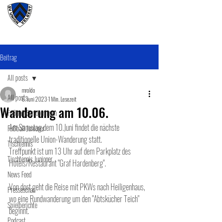
#wirunioner
Beitrag
All posts
mroldo
All posts
6. Juni 2023
1 Min. Lesezeit
Wanderung am 10.06.
Fußball SeniorenInnen
Am Samstag,dem 10.Juni findet die nächste 
Fußball Junioner
traditionelle Union-Wanderung statt. 
Tischtennis
Treffpunkt ist um 13 Uhr auf dem Parkplatz des 
Tischtennis Junioner
Hotels/Restaurant "Graf Hardenberg". 
News Feed
Von dort geht die Reise mit PKWs nach Heiligenhaus, 
Presseschau
wo eine Rundwanderung um den "Abtskücher Teich" 
Spielberichte
beginnt.
Podcast