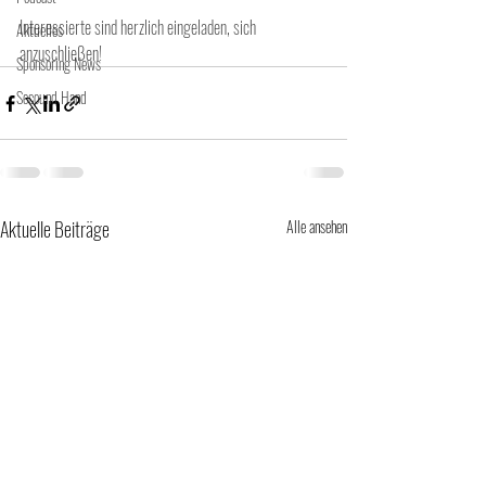
Interessierte sind herzlich eingeladen, sich 
Aktuelles
anzuschließen!
Sponsoring News
Secound Hand
Aktuelle Beiträge
Alle ansehen