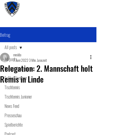
#wirunioner
Beitrag
All posts
mroldo
All posts
7. Juni 2022
3 Min. Lesezeit
Relegation: 2. Mannschaft holt
Fußball SeniorenInnen
Remis in Linde
Fußball Junioner
Tischtennis
Tischtennis Junioner
News Feed
Presseschau
Spielberichte
Podcast