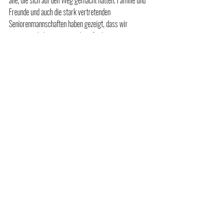
alle, die sich auf den Weg gemacht hatten. Familie und 
Freunde und auch die stark vertretenden 
Seniorenmannschaften haben gezeigt, dass wir 
zusammen halten, wenn es darauf ankommt.
Wir werden alles geben, damit dies nicht umsonst war.
Vielen Dank an alle!