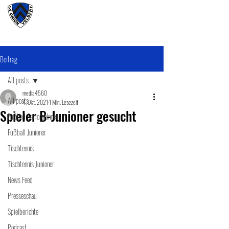
#wirunioner
Beitrag
All posts
media4560
All posts
4. Okt. 2021
1 Min. Lesezeit
Spieler B-Junioner gesucht
Fußball SeniorenInnen
Fußball Junioner
Tischtennis
Tischtennis Junioner
News Feed
Presseschau
Spielberichte
Podcast