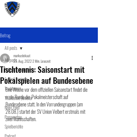
#wirunioner
Beitrag
All posts
markustekaat
All posts
25. Aug. 2022
2 Min. Lesezeit
Tischtennis: Saisonstart mit
Fußball SeniorenInnen
Pokalspielen auf Bundesebene
Fußball Junioner
Tischtennis
Eine Woche vor dem offiziellen Saisonstart findet die 
erste Runde der Pokalmeisterschaft auf 
Tischtennis Junioner
Bundesebene statt. In den Vorrundengruppen (am 
News Feed
28.08.) startet der SV Union Velbert erstmals mit 
Presseschau
zwei Mannschaften.
Spielberichte
Podcast