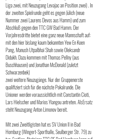
Liga zwei, mit Neuzugang Levajac an Position zwei) . In 
der zweiten Spielrunde geht es gegen Jülich (neue 
Nummer zwei Laurens Devos aus Hamm) und zum 
Abschluß gegen den TTC GW Bad Hamm. Der 
Vorjahresdritte bietet eine ganz neue Mannschaft auf: 
mit den hier bislang kaum bekannten Yew En Koen 
Pang, Manush Utpalbhai Shah sowie Oleksandr 
Didukh. Dazu kommen mit Thomas Pellny (aus 
Buschhausen) und Jonathan McDonald (zuletzt 
Schwarzenbek)
zwei weitere Neuzugänge. Nur der Gruppenerste 
qualifiziert sich für die nächste Pokalrunde. Die 
Unioner werden voraussichtlich mit Constantin Cioti, 
Lars Hielscher und Marios Yiangou antreten. AlsErsatz 
steht Neuzugang Anton Limonov bereit.
Mit zwei Zweitligisten hat es SV Union II in Bad 
Homburg (Wingert-Sporthalle, Seulberger Str. 79) zu 