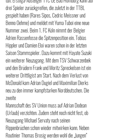
tun. Erstliga-Absteiger TTC OE Bad Homburg kann auf 
drei Spieler zurückgreifen, die zuletzt in der TTBL 
gespielt haben (Rares Sipos, Cedric Meissner und 
Benno Oehme) und meldet mit Yuma Tuboi eine neue 
Nummer zwei. Beim 1. FC Köln nimmt der Belgier 
Adrien Rassenfosse die Spitzenposition ein. Tobias 
Hippler und Damien Eloi waren schon in der letzten 
Saison Stammspieler. Dazu kommt mit Hayate Suzuki 
ein weiterer Neuzugang. Mit dem TSV Schwarzenbek 
und den Brüdern Frank und Moritz Spreckelsen ist ein 
weiterer Drittligist am Start. Nach dem Verlust von 
McDonald kam Adrian Dugiel und Maximilian Dierks 
neu zu den immer kampfstarken Norddeutschen. Die 
zweite 
Mannschaft des SV Union muss auf Adrian Dodean 
(Urlaub) verzichten. Zudem steht noch nicht fest, ob 
Neuzugang Michael Servaty nach seinen 
Rippenbrüchen schon wieder mitwirken kann. Neben 
Routinier Thomas Brosig werden wohl die „Jungen“ 