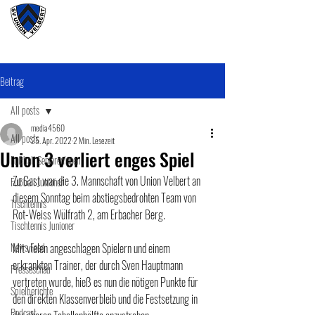
#wirunioner
Beitrag
All posts
media4560
All posts
25. Apr. 2022
2 Min. Lesezeit
Union 3 verliert enges Spiel
Fußball SeniorenInnen
Zu Gast war die 3. Mannschaft von Union Velbert an 
Fußball Junioner
diesem Sonntag beim abstiegsbedrohten Team von 
Tischtennis
Rot-Weiss Wülfrath 2, am Erbacher Berg.
Tischtennis Junioner
News Feed
Mit vielen angeschlagen Spielern und einem 
erkrankten Trainer, der durch Sven Hauptmann 
Presseschau
vertreten wurde, hieß es nun die nötigen Punkte für 
Spielberichte
den direkten Klassenverbleib und die Festsetzung in 
Podcast