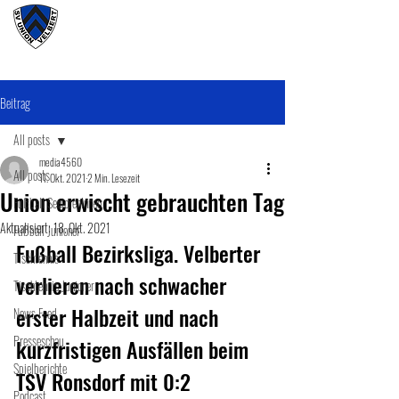
#wirunioner
Beitrag
All posts
media4560
All posts
11. Okt. 2021
2 Min. Lesezeit
Union erwischt gebrauchten Tag
Fußball SeniorenInnen
Aktualisiert:
18. Okt. 2021
Fußball Junioner
Fußball Bezirksliga. Velberter 
Tischtennis
verlieren nach schwacher 
Tischtennis Junioner
erster Halbzeit und nach 
News Feed
Presseschau
kurzfristigen Ausfällen beim 
Spielberichte
TSV Ronsdorf mit 0:2
Podcast