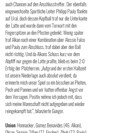
auch Chancen auf den Anschlusstreffer. Der ebenfalls 
eingewechselte Sportliche Leiter Philipp Pauly flankte 
auf Ural, doch dessen Kopfball traf nur die Unterkante 
der Latte und wurde dann vom Torwart mit den 
Fingerspitzen an den Pfosten gelenkt. Wenig später 
traf Alkan nach einer Kombination über Alessio Falco 
und Pauly zum Abschluss, traf dabei aber den Ball 
nicht richtig. Und da Alkans Schuss kurz vor dem 
Abpfiff nur gegen die Latte prallte, blieb es beim 2:0 
Erfolg der Platzherren. „Aufgrund der ersten Halbzeit 
ist unsere Niederlage auch absolut verdient, da 
erinnerte mich unser Spiel so ein bisschen an Pleiten, 
Pech und Pannen und wir hatten offenbar Angst vor 
dem Versagen. Positiv nehme ich jedoch mit, dass 
sich meine Mannschaft nicht aufgegeben und wieder 
reingekämpft hat.“, bilanzierte Güngör.
Union:
 Honnacker, Gomez Benavides (46. Alkan), 
Okran, Sezgün, Tißen (77. Fischer), Zibuh (73. Pauly), 