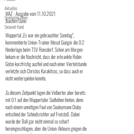
Aktuelles
WAZ - Ausgabe vom 11.10.2021
Sponsoring News
Joachim Dünn
Secound Hand
Wuppertal „Es war ein gebrauchter Sonntag“, 
kommentierte Union-Trainer Mesut Güngör die 0:2 
Niederlage beim TSV Ronsdorf. Schon am Morgen 
bekam er die Nachricht, dass der erkrankte Robin 
Götze kurzfristig ausfiel und nach einer Viertelstunde 
verletzte sich Christos Karakitsos, so dass auch er 
nicht weiterspielen konnte.
Zu diesem Zeitpunkt lagen die Velberter aber bereits 
mit 0:1 auf den Wuppertaler Südhöhen hinten, denn 
nach einem unnötigen Foul von Souleymane Diaby 
entschied der Schiedsrichter auf Freistoß. Dabei 
wurde der Ball gar nicht einmal so scharf 
hereingeschlagen, aber die Union-Akteure gingen die 