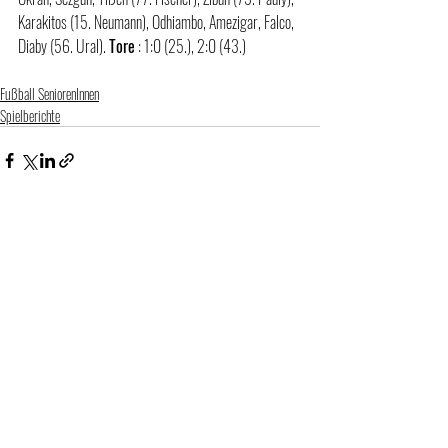
Karakitos (15. Neumann), Odhiambo, Amezigar, Falco, 
Diaby (56. Ural). 
Tore
 : 1:0 (25.), 2:0 (43.)
Fußball SeniorenInnen
Spielberichte
Aktuelle Beiträge
Alle ansehen