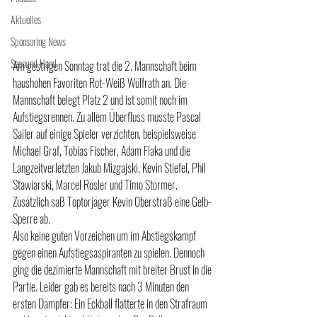
Aktuelles
Sponsoring News
Secound Hand
Am gestrigen Sonntag trat die 2. Mannschaft beim 
haushohen Favoriten Rot-Weiß Wülfrath an. Die 
Mannschaft belegt Platz 2 und ist somit noch im 
Aufstiegsrennen. Zu allem Überfluss musste Pascal 
Sailer auf einige Spieler verzichten, beispielsweise 
Michael Graf, Tobias Fischer, Adam Flaka und die 
Langzeitverletzten Jakub Mizgajski, Kevin Stiefel, Phil 
Stawiarski, Marcel Rösler und Timo Störmer. 
Zusätzlich saß Toptorjäger Kevin Oberstraß eine Gelb-
Sperre ab.
Also keine guten Vorzeichen um im Abstiegskampf 
gegen einen Aufstiegsaspiranten zu spielen. Dennoch 
ging die dezimierte Mannschaft mit breiter Brust in die 
Partie. Leider gab es bereits nach 3 Minuten den 
ersten Dämpfer: Ein Eckball flatterte in den Strafraum 