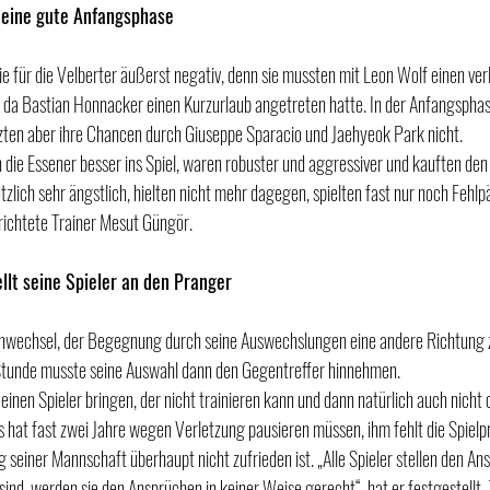
 eine gute Anfangsphase
ie für die Velberter äußerst negativ, denn sie mussten mit Leon Wolf einen ver
, da Bastian Honnacker einen Kurzurlaub angetreten hatte. In der Anfangspha
zten aber ihre Chancen durch Giuseppe Sparacio und Jaehyeok Park nicht.
die Essener besser ins Spiel, waren robuster und aggressiver und kauften de
tzlich sehr ängstlich, hielten nicht mehr dagegen, spielten fast nur noch Fehlp
richtete Trainer Mesut Güngör.
llt seine Spieler an den Pranger
nwechsel, der Begegnung durch seine Auswechslungen eine andere Richtung z
Stunde musste seine Auswahl dann den Gegentreffer hinnehmen.
inen Spieler bringen, der nicht trainieren kann und dann natürlich auch nicht d
 hat fast zwei Jahre wegen Verletzung pausieren müssen, ihm fehlt die Spielpra
g seiner Mannschaft überhaupt nicht zufrieden ist. „Alle Spieler stellen den Ans
sind, werden sie den Ansprüchen in keiner Weise gerecht“, hat er festgestellt.