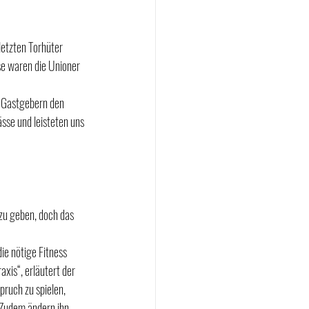
letzten Torhüter 
se waren die Unioner 
n Gastgebern den 
ässe und leisteten uns 
u geben, doch das 
ie nötige Fitness 
xis“, erläutert der 
pruch zu spielen, 
 Zudem ändern ihn 