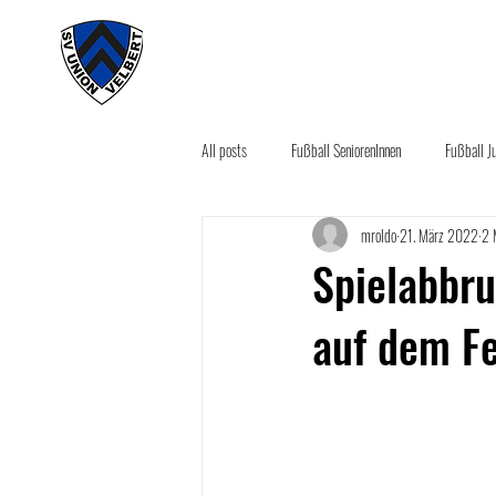
#wirunioner
Akt
All posts
Fußball SeniorenInnen
Fußball J
mroldo
21. März 2022
2 
Aktuelles
Sponsoring News
Seco
Spielabbru
auf dem Fe