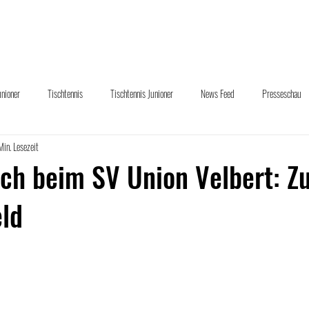
uelles
Abteilungen
Sponsoring
Downloads
Übe
unioner
Tischtennis
Tischtennis Junioner
News Feed
Presseschau
Min. Lesezeit
und Hand
ch beim SV Union Velbert: Z
ld