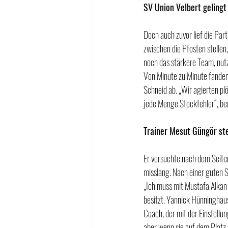
SV Union Velbert gelingt
Doch auch zuvor lief die Part
zwischen die Pfosten stellen
noch das stärkere Team, nut
Von Minute zu Minute fanden 
Schneid ab. „Wir agierten plö
jede Menge Stockfehler“, be
Trainer Mesut Güngör ste
Er versuchte nach dem Seite
misslang. Nach einer guten 
„Ich muss mit Mustafa Alkan e
besitzt. Yannick Hünninghaus
Coach, der mit der Einstellun
aber wenn sie auf dem Platz 