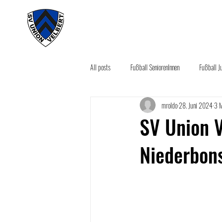
#wirunioner
Akt
All posts
Fußball SeniorenInnen
Fußball J
mroldo
28. Juni 2024
3 M
Aktuelles
Sponsoring News
Seco
SV Union 
Niederbon