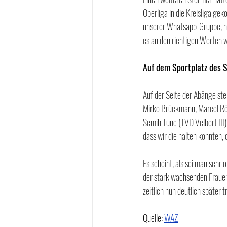
Oberliga in die Kreisliga ge
unserer Whatsapp-Gruppe, hat
es an den richtigen Werten w
Auf dem Sportplatz des 
Auf der Seite der Abänge st
Mirko Brückmann, Marcel Rösl
Semih Tunc (TVD Velbert III) 
dass wir die halten konnten, 
Es scheint, als sei man sehr
der stark wachsenden Fraue
zeitlich nun deutlich später
Quelle: 
WAZ