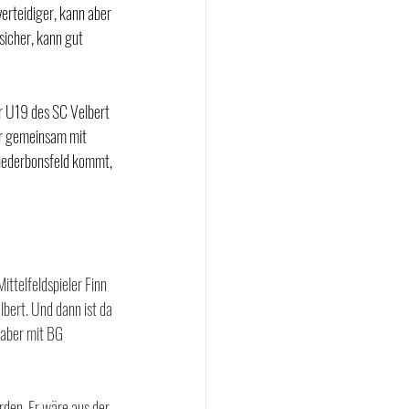
erteidiger, kann aber 
lsicher, kann gut 
r U19 des SC Velbert 
er gemeinsam mit 
Niederbonsfeld kommt, 
ttelfeldspieler Finn 
bert. Und dann ist da 
 aber mit BG 
rden. Er wäre aus der 