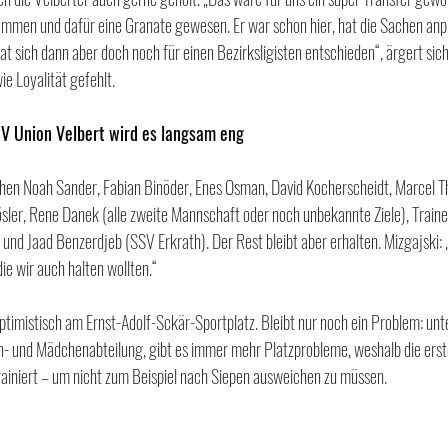
kommen und dafür eine Granate gewesen. Er war schon hier, hat die Sachen anpr
 sich dann aber doch noch für einen Bezirksligisten entschieden“, ärgert sich
ie Loyalität gefehlt.
SV Union Velbert wird es langsam eng
ehen Noah Sander, Fabian Binöder, Enes Osman, David Kocherscheidt, Marcel T
er, Rene Danek (alle zweite Mannschaft oder noch unbekannte Ziele), Trainer
und Jaad Benzerdjeb (SSV Erkrath). Der Rest bleibt aber erhalten. Mizgajski: „
die wir auch halten wollten.“
 optimistisch am Ernst-Adolf-Sckär-Sportplatz. Bleibt nur noch ein Problem: u
n- und Mädchenabteilung, gibt es immer mehr Platzprobleme, weshalb die er
 trainiert – um nicht zum Beispiel nach Siepen ausweichen zu müssen.