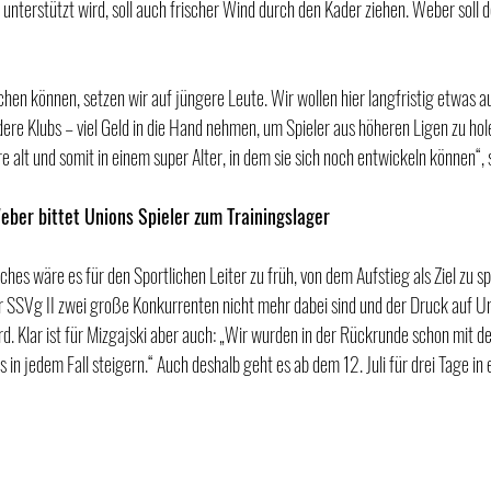
unterstützt wird, soll auch frischer Wind durch den Kader ziehen. Weber soll
ichen können, setzen wir auf jüngere Leute. Wir wollen hier langfristig etwas 
ere Klubs – viel Geld in die Hand nehmen, um Spieler aus höheren Ligen zu holen
 alt und somit in einem super Alter, in dem sie sich noch entwickeln können“, 
eber bittet Unions Spieler zum Trainingslager
s wäre es für den Sportlichen Leiter zu früh, von dem Aufstieg als Ziel zu 
r SSVg II zwei große Konkurrenten nicht mehr dabei sind und der Druck auf U
rd. Klar ist für Mizgajski aber auch: „Wir wurden in der Rückrunde schon mit d
 in jedem Fall steigern.“ Auch deshalb geht es ab dem 12. Juli für drei Tage in e