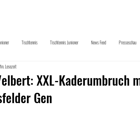
uelles
Abteilungen
Sponsoring
Downloads
Übe
unioner
Tischtennis
Tischtennis Junioner
News Feed
Presseschau
in. Lesezeit
und Hand
Velbert: XXL-Kaderumbruch m
sfelder Gen