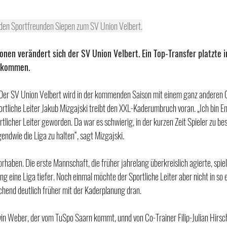
den Sportfreunden Siepen zum SV Union Velbert.
onen verändert sich der SV Union Velbert. Ein Top-Transfer platzte 
gekommen.
Der SV Union Velbert wird in der kommenden Saison mit einem ganz anderen Ge
portliche Leiter Jakub Mizgajski treibt den XXL-Kaderumbruch voran. „Ich bin E
tlicher Leiter geworden. Da war es schwierig, in der kurzen Zeit Spieler zu be
endwie die Liga zu halten“, sagt Mizgajski.
haben. Die erste Mannschaft, die früher jahrelang überkreislich agierte, spielt
ung eine Liga tiefer. Noch einmal möchte der Sportliche Leiter aber nicht in so e
end deutlich früher mit der Kaderplanung dran.
in Weber, der vom TuSpo Saarn kommt, unnd von Co-Trainer Filip-Julian Hirsc