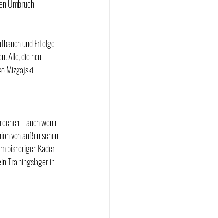
 den Umbruch 
aufbauen und Erfolge 
. Alle, die neu 
so Mizgajski.
sprechen – auch wenn 
nion von außen schon 
em bisherigen Kader 
in Trainingslager in 