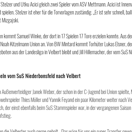
 Stelzer und Utku Acici gleich zwei Spieler vom ASV Mettmann. Acici ist Innenv
spielen. Stelzer ist eher für die Torvorlagen zuständig. „Er ist sehr schnell, bal
t Mizgajski.
n kommt Samuel Winke, der dort in 17 Spielen 17 Tore erzielen konnte. Aus de
n Noah Kitzelmann Union an. Von BW Mintard kommt Torhüter Lukas Elsner, d
eboten aus der Landesliga in Velbert bleibt und Jill Hillemacher, der vom SuS 
seln vom SuS Niederbonsfeld nach Velbert
n Außenverteidiger Janek Weber, der schon in der C-Jugend bei Union spielte, Mi
bwehrspieler Thies Möller und Yannik Feyand ein paar Kilometer weiter nach Vel
h, der einst ebenfalls beim SuS Stammspieler war, in der vergangenen Saison
fstieg.
n die Velberter auch gerne geholt. „Das wäre für uns ein super Transfer gewo