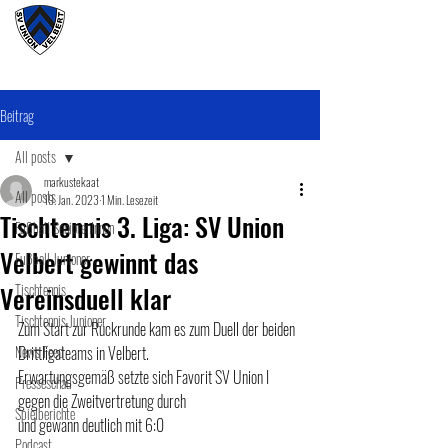
#wirunioner
Beitrag
All posts
markustekaat
All posts
19. Jan. 2023
1 Min. Lesezeit
Tischtennis 3. Liga: SV Union
Fußball SeniorenInnen
Velbert gewinnt das
Fußball Junioner
Vereinsduell klar
Tischtennis
Tischtennis Junioner
Zum Start zur Rückrunde kam es zum Duell der beiden 
News Feed
Drittligateams in Velbert.
Erwartungsgemäß setzte sich Favorit SV Union I 
Presseschau
gegen die Zweitvertretung durch 
Spielberichte
und gewann deutlich mit 6:0
Podcast