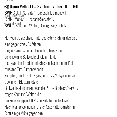
SV Union Velbert I – SV Union Velbert II      6:0
Aktuelles
SVU:
 Cioti 1, Servaty 1, Bosbach 1, Limonov 1, 
Sponsoring News
Cioti/Limonov 1, Bosbach/Servaty 1.
Secound Hand
SVU II:
 Köchling, Walter, Brosig, Yakymchuk.
Nur wenige Zuschauer interessierten sich für das Spiel 
eins gegen zwei. Es fehlten 
einige Stammspieler, dennoch gab es viele 
sehenswerte Ballwechsel, die am Ende 
die Favoriten für sich entschieden. Nach einem 11:1 
mussten Cioti/Limonov doch 
kämpfen, um 11:8,11:9 gegen Brosig/Yakymchuk zu 
gewinnen. Bis zum letzten 
Ballwechsel spannend war die Partie Bosbach/Servaty 
gegen Köchling/Walter, die 
am Ende knapp mit 10:12 in Satz fünf unterlagen.
Nach klar gewonnenem ersten Satz hatte Constantin 
Cioti einige Mühe gegen den 