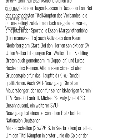
zu ermitteln. Auf Bezirksebene stehen die 
Endranglisten der Jugendklassen in Düsseldorf an. Bei 
Aktuelles
den ranghöchsten Titelkämpfen des Verbandes, die 
Sponsoring News
coronabedingt zuletzt mehrfach ausgefallen waren, 
Secound Hand
sind jetzt in der Sporthalle Essen-Margarethenhöhe 
(Lührmannwald 1 a) auch Aktive aus dem Raum 
Niederberg am Start. Bei den Herren schickt der SV 
Union Velbert die jungen Karl Walter, Timi Köchling 
(treten auch gemeinsam im Doppel an) und Lukas 
Bosbach ins Rennen. Alle müssen sich erst über 
Gruppenspiele für das Hauptfeld (K.-o.-Runde) 
qualifizieren. Auch SVU-Neuzugang Christian 
Mauersberger, der noch für seinen bisherigen Verein 
TTV Ronsdorf antritt. Michael Servaty (zuletzt SC 
Buschhausen), ein weiterer SVU-
Neuzugang hat einen persönlichen Platz bei den 
Nationalen Deutschen 
Meisterschaften (25./26.6. in Saarbrücken) erhalten. 
Um den Titel kämpfen in erster Linie die Spieler der 