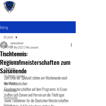
#wirunioner
Beitrag
All posts
markustekaat
All posts
27. Mai 2022
2 Min. Lesezeit
Tischtennis:
Fußball SeniorenInnen
Regionalmeisterschaften zum
Fußball Junioner
Saisonende
Tischtennis
Tischtennis Junioner
Zum Ende der Spielzeit stehen am Wochenende noch 
News Feed
die Westdeutschen 
Einzelmeisterschaften auf dem Programm. In Essen 
Presseschau
treffen sich Damen und Herren um die Titelträger 
Spielberichte
sowie Teilnehmer für die Deutschen Meisterschaften 
Podcast