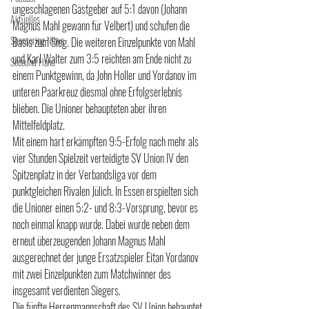
ungeschlagenen Gastgeber auf 5:1 davon (Johann 
Aktuelles
Magnus Mahl gewann für Velbert) und schufen die 
Sponsoring News
Basis zum Sieg. Die weiteren Einzelpunkte von Mahl 
und Karl Walter zum 3:5 reichten am Ende nicht zu 
Secound Hand
einem Punktgewinn, da John Holler und Yordanov im 
unteren Paarkreuz diesmal ohne Erfolgserlebnis 
blieben. Die Unioner behaupteten aber ihren 
Mittelfeldplatz. 
Mit einem hart erkämpften 9:5-Erfolg nach mehr als 
vier Stunden Spielzeit verteidigte SV Union IV den 
Spitzenplatz in der Verbandsliga vor dem 
punktgleichen Rivalen Jülich. In Essen erspielten sich 
die Unioner einen 5:2- und 8:3-Vorsprung, bevor es 
noch einmal knapp wurde. Dabei wurde neben dem 
erneut überzeugenden Johann Magnus Mahl 
ausgerechnet der junge Ersatzspieler Eitan Yordanov 
mit zwei Einzelpunkten zum Matchwinner des 
insgesamt verdienten Siegers. 
Die fünfte Herrenmannschaft des SV Union behauptet 