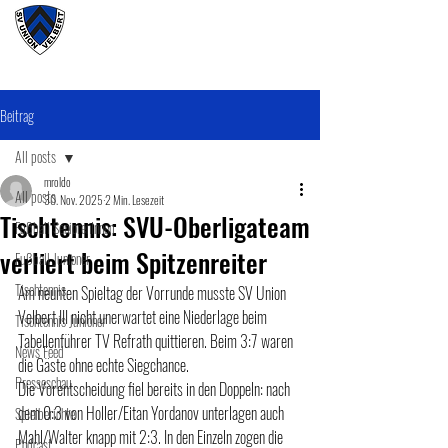
#wirunioner
Beitrag
All posts
mroldo
All posts
30. Nov. 2025
2 Min. Lesezeit
Tischtennis: SVU-Oberligateam
Fußball SeniorenInnen
verliert beim Spitzenreiter
Fußball Junioner
Tischtennis
Am neunten Spieltag der Vorrunde musste SV Union 
Velbert III nicht unerwartet eine Niederlage beim 
Tischtennis Junioner
Tabellenführer TV Refrath quittieren. Beim 3:7 waren 
News Feed
die Gäste ohne echte Siegchance. 
Presseschau
Die Vorentscheidung fiel bereits in den Doppeln: nach 
dem 0:3 von Holler/Eitan Yordanov unterlagen auch 
Spielberichte
Mahl/Walter knapp mit 2:3. In den Einzeln zogen die 
Podcast