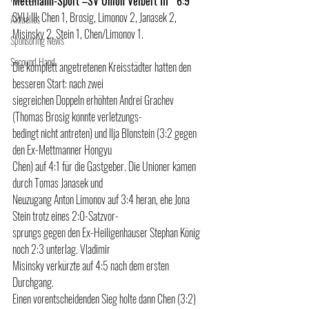
Mettmann-Sport –SV Union Velbert III   6:9
SVU III: Chen 1, Brosig, Limonov 2, Janasek 2, 
Aktuelles
Misinsky 2, Stein 1, Chen/Limonov 1.
Sponsoring News
Secound Hand
Die komplett angetretenen Kreisstädter hatten den 
besseren Start: nach zwei 
siegreichen Doppeln erhöhten Andrei Grachev 
(Thomas Brosig konnte verletzungs-
bedingt nicht antreten) und Ilja Blonstein (3:2 gegen 
den Ex-Mettmanner Hongyu 
Chen) auf 4:1 für die Gastgeber. Die Unioner kamen 
durch Tomas Janasek und 
Neuzugang Anton Limonov auf 3:4 heran, ehe Jona 
Stein trotz eines 2:0-Satzvor-
sprungs gegen den Ex-Heiligenhauser Stephan König 
noch 2:3 unterlag. Vladimir 
Misinsky verkürzte auf 4:5 nach dem ersten 
Durchgang.
Einen vorentscheidenden Sieg holte dann Chen (3:2) 