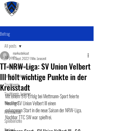
#wirunioner
Beitrag
All posts
markustekaat
All posts
7. Sept. 2022
1 Min. Lesezeit
TT-NRW-Liga: SV Union Velbert
Fußball SeniorenInnen
III holt wichtige Punkte in der
Fußball Junioner
Kreisstadt
Tischtennis
Tischtennis Junioner
Mit einem 9:6-Erfolg bei Mettmann-Sport feierte 
News Feed
Neuling SV Union Velbert III einen 
gelungenen Start in die neue Saison der NRW-Liga. 
Presseschau
Nachbar TTC SW war spielfrei.
Spielberichte
Podcast