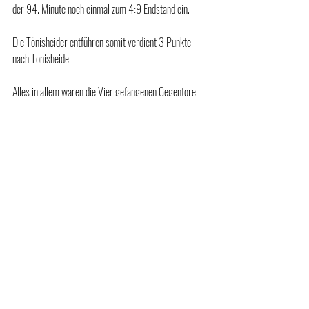
der 94. Minute noch einmal zum 4:9 Endstand ein.
Die Tönisheider entführen somit verdient 3 Punkte 
nach Tönisheide.
Alles in allem waren die Vier gefangenen Gegentore 
dennoch zuviel, da man phasenweise einfach zu 
unkonzentriert gewesen ist und deutlich höher hätte 
gewinnen müssen!
Mit einem positiven Erfolgserlebnis geht es nun im 
nächsten Spiel gegen FK Jugoslavia Wuppertal.
Anstoß ist am kommenden Sonntag den 06.11.2022 
um 12.30 Uhr in Tönisheide.
Wir würden uns über zahlreiche Unterstützung freuen!
Aufstellung: 