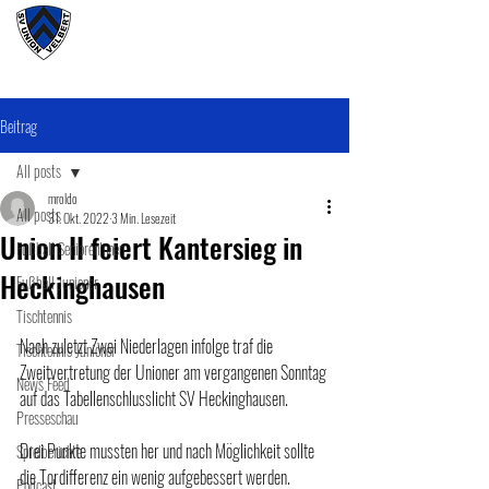
#wirunioner
Beitrag
All posts
mroldo
All posts
31. Okt. 2022
3 Min. Lesezeit
Union II feiert Kantersieg in
Fußball SeniorenInnen
Heckinghausen
Fußball Junioner
Tischtennis
Nach zuletzt Zwei Niederlagen infolge traf die 
Tischtennis Junioner
Zweitvertretung der Unioner am vergangenen Sonntag 
News Feed
auf das Tabellenschlusslicht SV Heckinghausen.
Presseschau
Drei Punkte mussten her und nach Möglichkeit sollte 
Spielberichte
die Tordifferenz ein wenig aufgebessert werden.
Podcast