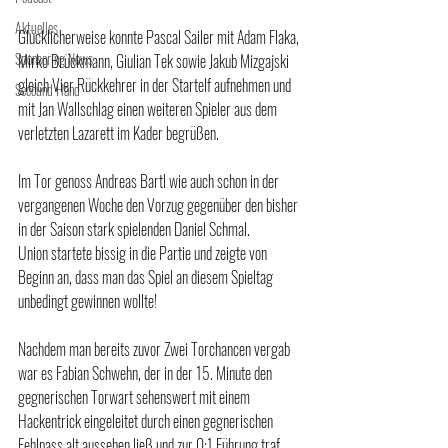
Aktuelles
Glücklicherweise konnte Pascal Sailer mit Adam Flaka, 
Sponsoring News
Mirko Brückmann, Giulian Tek sowie Jakub Mizgajski 
gleich Vier Rückkehrer in der Startelf aufnehmen und 
Secound Hand
mit Jan Wallschlag einen weiteren Spieler aus dem 
verletzten Lazarett im Kader begrüßen.
Im Tor genoss Andreas Bartl wie auch schon in der 
vergangenen Woche den Vorzug gegenüber den bisher 
in der Saison stark spielenden Daniel Schmal.
Union startete bissig in die Partie und zeigte von 
Beginn an, dass man das Spiel an diesem Spieltag 
unbedingt gewinnen wollte!
Nachdem man bereits zuvor Zwei Torchancen vergab 
war es Fabian Schwehn, der in der 15. Minute den 
gegnerischen Torwart sehenswert mit einem 
Hackentrick eingeleitet durch einen gegnerischen 
Fehlpass alt aussehen ließ und zur 0:1 Führung traf.