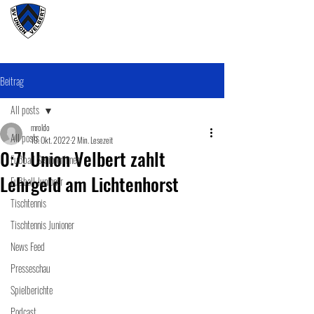
#wirunioner
Beitrag
All posts
mroldo
All posts
19. Okt. 2022
2 Min. Lesezeit
0:7! Union Velbert zahlt
Fußball SeniorenInnen
Lehrgeld am Lichtenhorst
Fußball Junioner
Tischtennis
Tischtennis Junioner
News Feed
Presseschau
Spielberichte
Podcast