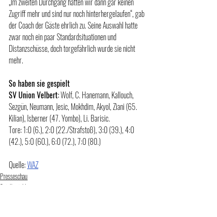
„Im zweiten Durchgang hatten wir dann gar keinen 
Zugriff mehr und sind nur noch hinterhergelaufen“, gab 
der Coach der Gäste ehrlich zu. Seine Auswahl hatte 
zwar noch ein paar Standardsituationen und 
Distanzschüsse, doch torgefährlich wurde sie nicht 
mehr.
So haben sie gespielt
SV Union Velbert:
 Wolf, C. Hanemann, Kallouch, 
Sezgün, Neumann, Jesic, Mokhdim, Akyol, Ziani (65. 
Kilian), Isberner (47. Yombo), Li. Barisic.
Tore: 1:0 (6.), 2:0 (22./Strafstoß), 3:0 (39.), 4:0 
(42.), 5:0 (60.), 6:0 (72.), 7:0 (80.)
Quelle: 
WAZ
Presseschau
Spielberichte