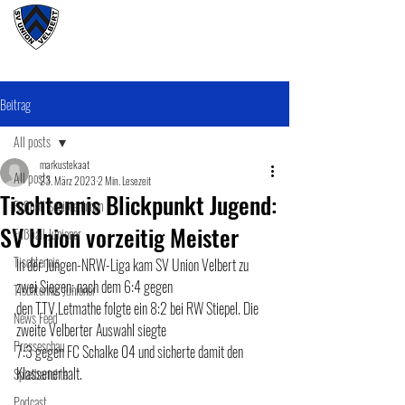
#wirunioner
Beitrag
All posts
markustekaat
All posts
23. März 2023
2 Min. Lesezeit
Tischtennis Blickpunkt Jugend:
Fußball SeniorenInnen
SV Union vorzeitig Meister
Fußball Junioner
Tischtennis
In der Jungen-NRW-Liga kam SV Union Velbert zu 
zwei Siegen: nach dem 6:4 gegen
Tischtennis Junioner
den TTV Letmathe folgte ein 8:2 bei RW Stiepel. Die 
News Feed
zweite Velberter Auswahl siegte
Presseschau
7:3 gegen FC Schalke 04 und sicherte damit den 
Klassenerhalt.
Spielberichte
Podcast