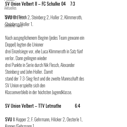
SV Union Velbert II – FC Schalke 04    7:3
Aktuelles
Sponsoring News
SVU II:
 Flesch 2, Steinberg 2, Holler 2, Klimmeroth, 
Steinberg/Holler 1.
Secound Hand
Nach ausgeglichenem Beginn (jedes Team gewann ein 
Doppel) legten die Unioner 
drei Einzelsiege vor, ehe Luca Klimmeroth in Satz fünf 
verlor. Dann gelingen wieder 
drei Punkte in Serie durch Nik Flesch, Alexander 
Steinberg und John Holler. Damit 
stand der 7:3-Sieg fest und die zweite Mannschaft des 
SV Union erspielte sich den 
Klassenverbleib in der höchsten Jugendklasse.
SV Union Velbert – TTV Letmathe            6:4
SVU I:
 Kopper 2, F. Gehrmann, Hilcker 2, Oesterle 1, 
Kopper/Gehrmann 1.