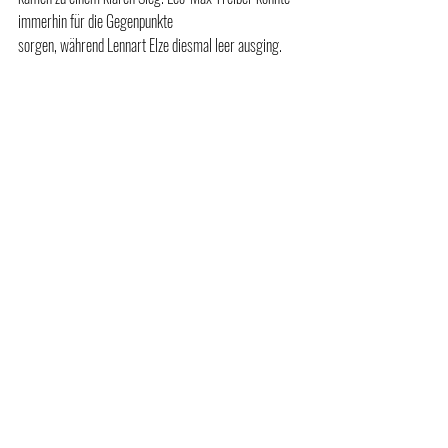
immerhin für die Gegenpunkte 
sorgen, während Lennart Elze diesmal leer ausging.
SV U13: 
 Treiber 2, Elze.
Tischtennis Junioner
Spielberichte
Aktuelle Beiträge
Alle ansehen