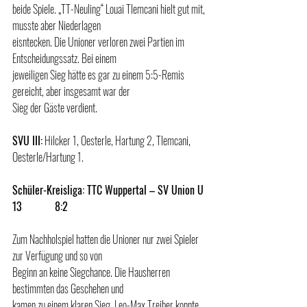
beide Spiele. „TT-Neuling“ Louai Tlemcani hielt gut mit, 
musste aber Niederlagen 
eisntecken. Die Unioner verloren zwei Partien im 
Entscheidungssatz. Bei einem 
jeweiligen Sieg hätte es gar zu einem 5:5-Remis 
gereicht, aber insgesamt war der 
Sieg der Gäste verdient.
SVU III:
 Hilcker 1, Oesterle, Hartung 2, Tlemcani, 
Oesterle/Hartung 1.
Schüler-Kreisliga: TTC Wuppertal – SV Union U 
13            8:2
Zum Nachholspiel hatten die Unioner nur zwei Spieler 
zur Verfügung und so von 
Beginn an keine Siegchance. Die Hausherren 
bestimmten das Geschehen und 
kamen zu einem klaren Sieg. Leo-Max Treiber konnte 